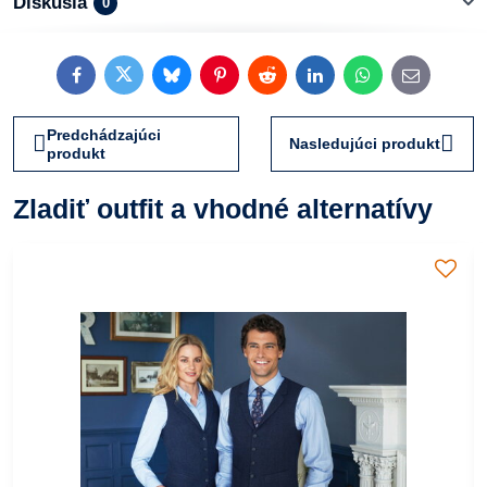
Diskusia
0
Facebook
Twitter
Bluesky
Pinterest
Reddit
LinkedIn
WhatsApp
E-
mail
Predchádzajúci
Nasledujúci produkt
produkt
Zladiť outfit a vhodné alternatívy