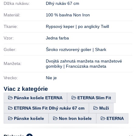
Dlžka rukávu:
Dlhý rukáv 67 cm
Materiál:
100 % bavlna Non Iron
Tkanie:
Rypsový keper | po anglicky Twill
Vzor:
Jedna farba
Golier:
Široko roztvorený golier | Shark
Dvojitá zahnutá manžeta na manžetové
Manžeta:
gombíky | Francúzska manžeta
Vrecko:
Nie je
Viac z kategórie
Pánske košele ETERNA
ETERNA Slim Fit
ETERNA Slim Fit Dlhý rukáv 67 cm
Muži
Pánske košele
Non Iron košele
ETERNA