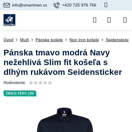
info@smartmen.cz
+420 725 976 766
Úvod
Muži
Pánske košele
Non Iron košele
Seidensticker
Pánska tmavo modrá Navy
nežehlivá Slim fit košeľa s
dlhým rukávom Seidensticker
Hodnotenie
OEKO-TEX® 100