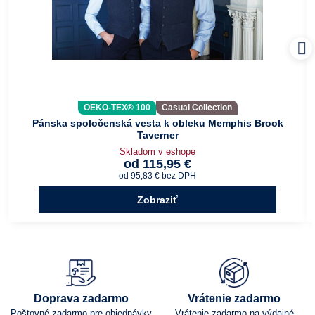
OEKO-TEX® 100
Casual Collection
Pánska spoločenská vesta k obleku Memphis Brook
Taverner
Skladom v eshope
od 115,95 €
od 95,83 €
bez DPH
Zobraziť
Doprava zadarmo
Vrátenie zadarmo
Poštovné zadarmo pre objednávky
Vrátenie zadarmo na výdajné