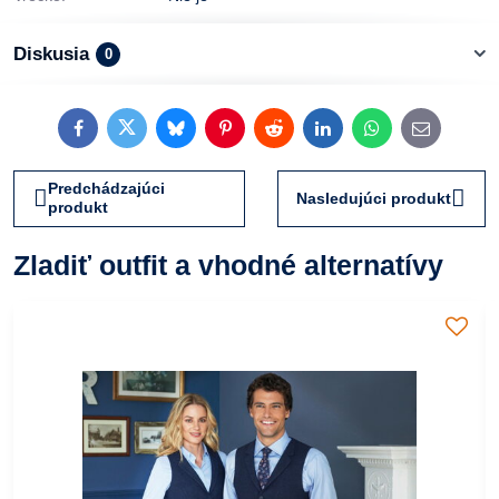
Diskusia
0
Facebook
Twitter
Bluesky
Pinterest
Reddit
LinkedIn
WhatsApp
E-
mail
Predchádzajúci
Nasledujúci produkt
produkt
Zladiť outfit a vhodné alternatívy