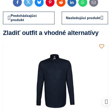
Facebook
Twitter
Bluesky
Pinterest
Reddit
LinkedIn
WhatsApp
E-
mail
Predchádzajúci
Nasledujúci produkt
produkt
Zladiť outfit a vhodné alternatívy