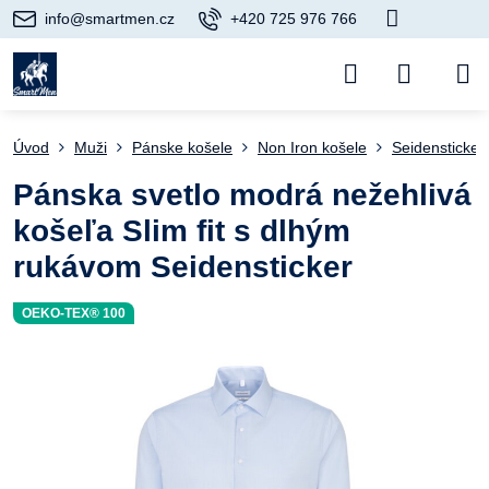
info@smartmen.cz
+420 725 976 766
Úvod
Muži
Pánske košele
Non Iron košele
Seidensticker
Pánska svetlo modrá nežehlivá
košeľa Slim fit s dlhým
rukávom Seidensticker
OEKO-TEX® 100