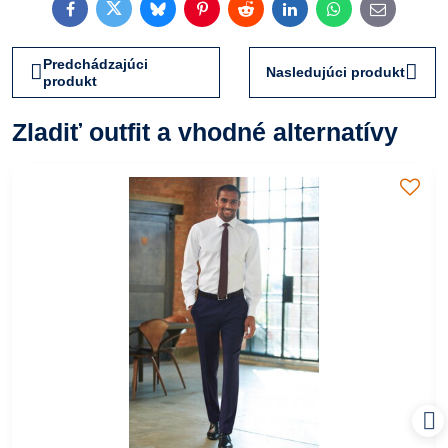
Facebook
Twitter
Bluesky
Pinterest
Reddit
LinkedIn
WhatsApp
E-
mail
Predchádzajúci
Nasledujúci produkt
produkt
Zladiť outfit a vhodné alternatívy