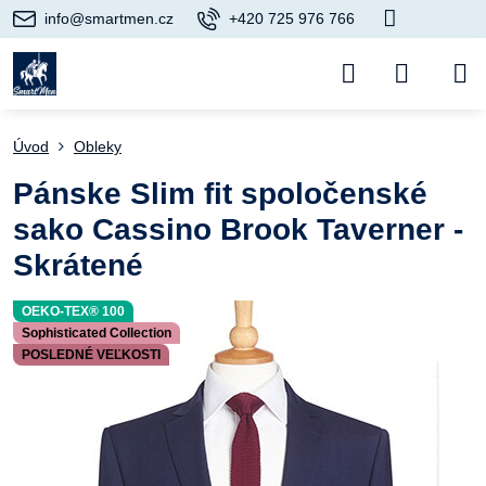
info@smartmen.cz
+420 725 976 766
Úvod
Obleky
Pánske Slim fit spoločenské
sako Cassino Brook Taverner -
Skrátené
OEKO-TEX® 100
Sophisticated Collection
POSLEDNÉ VEĽKOSTI