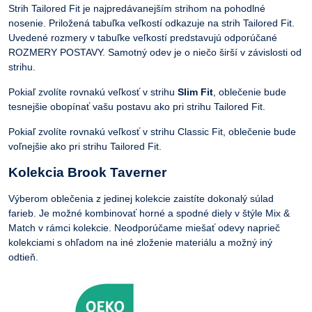
Strih Tailored Fit je najpredávanejším strihom na pohodlné
nosenie. Priložená tabuľka veľkostí odkazuje na strih Tailored Fit.
Uvedené rozmery v tabuľke veľkostí predstavujú odporúčané
ROZMERY POSTAVY. Samotný odev je o niečo širší v závislosti od
strihu.
Pokiaľ zvolíte rovnakú veľkosť v strihu
Slim Fit
, oblečenie bude
tesnejšie obopínať vašu postavu ako pri strihu Tailored Fit.
Pokiaľ zvolíte rovnakú veľkosť v strihu Classic Fit, oblečenie bude
voľnejšie ako pri strihu Tailored Fit.
Kolekcia Brook Taverner
Výberom oblečenia z jedinej kolekcie zaistíte dokonalý súlad
farieb. Je možné kombinovať horné a spodné diely v štýle Mix &
Match v rámci kolekcie. Neodporúčame miešať odevy naprieč
kolekciami s ohľadom na iné zloženie materiálu a možný iný
odtieň.