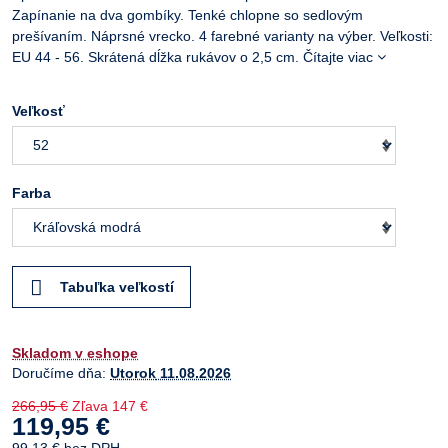
Zapínanie na dva gombíky. Tenké chlopne so sedlovým
prešívaním. Náprsné vrecko. 4 farebné varianty na výber. Veľkosti:
EU 44 - 56. Skrátená dĺžka rukávov o 2,5 cm.
Čítajte viac
Veľkosť
Farba
Tabuľka veľkostí
Skladom v eshope
Doručíme dňa:
Utorok
11.08.2026
266,95 €
Zľava
147 €
119,95 €
99,13 €
bez DPH