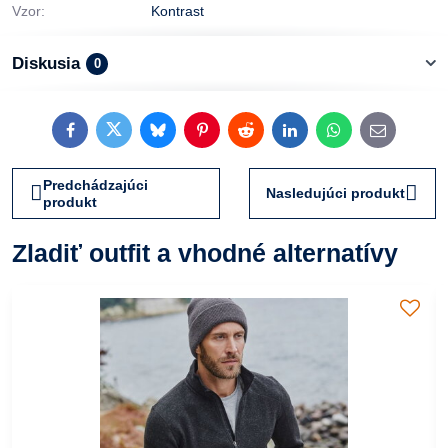
Vzor:
Kontrast
Diskusia
0
Facebook
Twitter
Bluesky
Pinterest
Reddit
LinkedIn
WhatsApp
E-
mail
Predchádzajúci
Nasledujúci produkt
produkt
Zladiť outfit a vhodné alternatívy