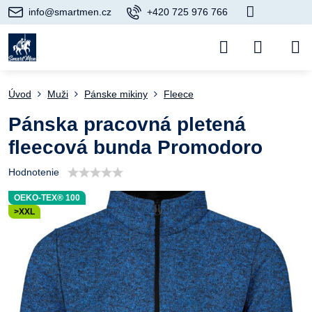
info@smartmen.cz
+420 725 976 766
Úvod
Muži
Pánske mikiny
Fleece
Pánska pracovná pletená
fleecová bunda Promodoro
Hodnotenie
OEKO-TEX® 100
>XXL