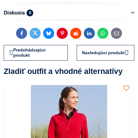
Diskusia
0
Facebook
Twitter
Bluesky
Pinterest
Reddit
LinkedIn
WhatsApp
E-
mail
Predchádzajúci
Nasledujúci produkt
produkt
Zladiť outfit a vhodné alternatívy