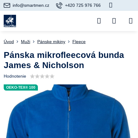
info@smartmen.cz
+420 725 976 766
Úvod
Muži
Pánske mikiny
Fleece
Pánska mikrofleecová bunda
James & Nicholson
Hodnotenie
OEKO-TEX® 100