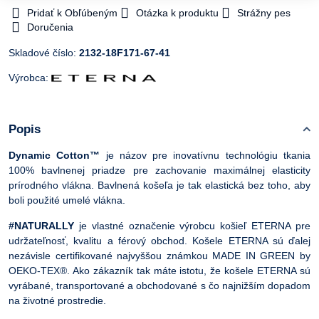
Pridať k Obľúbeným
Otázka k produktu
Strážny pes
Doručenia
Skladové číslo:
2132-18F171-67-41
Výrobca:
Popis
Dynamic Cotton™
je názov pre inovatívnu technológiu tkania
100% bavlnenej priadze pre zachovanie maximálnej elasticity
prírodného vlákna. Bavlnená košeľa je tak elastická bez toho, aby
boli použité umelé vlákna.
#NATURALLY
je vlastné označenie výrobcu košieľ ETERNA pre
udržateľnosť, kvalitu a férový obchod. Košele ETERNA sú ďalej
nezávisle certifikované najvyššou známkou MADE IN GREEN by
OEKO-TEX®. Ako zákazník tak máte istotu, že košele ETERNA sú
vyrábané, transportované a obchodované s čo najnižším dopadom
na životné prostredie.