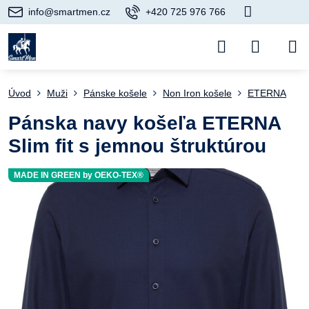
info@smartmen.cz
+420 725 976 766
Úvod
Muži
Pánske košele
Non Iron košele
ETERNA
Pánska navy košeľa ETERNA
Slim fit s jemnou štruktúrou
MADE IN GREEN by OEKO-TEX®