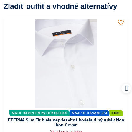
Zladiť outfit a vhodné alternatívy
MADE IN GREEN by OEKO-TEX®
NAJPREDÁVANEJŠÍ
>XXL
ETERNA Slim Fit biela nepriesvitná košeľa dlhý rukáv Non
Iron Cover
Skladom v eshope