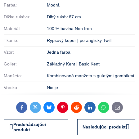
Farba:
Modrá
Dlžka rukávu:
Dlhý rukáv 67 cm
Materiál:
100 % bavlna Non Iron
Tkanie:
Rypsový keper | po anglicky Twill
Vzor:
Jedna farba
Golier:
Základný Kent | Basic Kent
Manžeta:
Kombinovaná manžeta s guľatými gombíkmi
Vrecko:
Nie je
Facebook
Twitter
Bluesky
Pinterest
Reddit
LinkedIn
WhatsApp
E-
mail
Predchádzajúci
Nasledujúci produkt
produkt