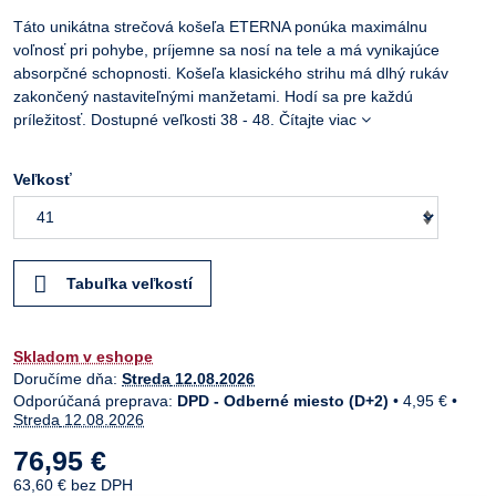
Táto unikátna strečová košeľa ETERNA ponúka maximálnu
voľnosť pri pohybe, príjemne sa nosí na tele a má vynikajúce
absorpčné schopnosti. Košeľa klasického strihu má dlhý rukáv
zakončený nastaviteľnými manžetami. Hodí sa pre každú
príležitosť. Dostupné veľkosti 38 - 48.
Čítajte viac
Veľkosť
Tabuľka veľkostí
Skladom v eshope
Doručíme dňa:
Streda
12.08.2026
DPD - Odberné miesto (D+2)
•
4,95 €
•
Streda
12.08.2026
76,95 €
63,60 €
bez DPH