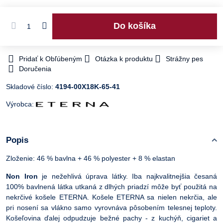
Do košíka
Pridať k Obľúbeným
Otázka k produktu
Strážny pes
Doručenia
Skladové číslo:
4194-00X18K-65-41
Výrobca:
Popis
Zloženie: 46 % bavlna + 46 % polyester + 8 % elastan
Non Iron
je nežehlivá úprava látky. Iba najkvalitnejšia česaná
100% bavlnená látka utkaná z dlhých priadzí môže byť použitá na
nekrčivé košele ETERNA. Košele ETERNA sa nielen nekrčia, ale
pri nosení sa vlákno samo vyrovnáva pôsobením telesnej teploty.
Košeľovina ďalej odpudzuje bežné pachy - z kuchýň, cigariet a