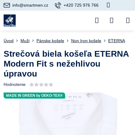
info@smartmen.cz
+420 725 976 766
Úvod
Muži
Pánske košele
Non Iron košele
ETERNA
Strečová biela košeľa ETERNA
Modern Fit s nežehlivou
úpravou
Hodnotenie
MADE IN GREEN by OEKO-TEX®