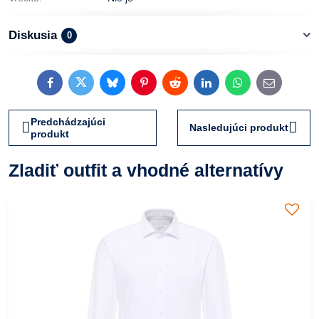
Diskusia
0
Facebook
Twitter
Bluesky
Pinterest
Reddit
LinkedIn
WhatsApp
E-
mail
Predchádzajúci
Nasledujúci produkt
produkt
Zladiť outfit a vhodné alternatívy