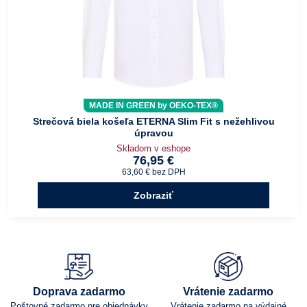
MADE IN GREEN by OEKO-TEX®
Strečová biela košeľa ETERNA Slim Fit s nežehlivou
úpravou
Skladom v eshope
76,95 €
63,60 €
bez DPH
Zobraziť
Doprava zadarmo
Vrátenie zadarmo
Poštovné zadarmo pre objednávky
Vrátenie zadarmo na výdajné