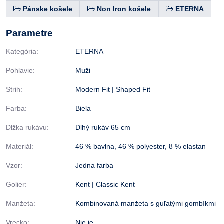
Pánske košele
Non Iron košele
ETERNA
Parametre
Kategória:
ETERNA
Pohlavie:
Muži
Strih:
Modern Fit | Shaped Fit
Farba:
Biela
Dlžka rukávu:
Dlhý rukáv 65 cm
Materiál:
46 % bavlna
,
46 % polyester
,
8 % elastan
Vzor:
Jedna farba
Golier:
Kent | Classic Kent
Manžeta:
Kombinovaná manžeta s guľatými gombíkmi
Vrecko:
Nie je