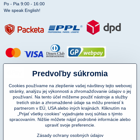
Po - Pia 9:00 - 16:00
We speak English!
Predvoľby súkromia
Cookies používame na zlepšenie vašej návštevy tejto webovej
stránky, analýzu jej výkonnosti a zhromažďovanie údajov o jej
používaní. Na tento účel môžeme použiť nástroje a služby
tretích strán a zhromaždené údaje sa môžu preniesť k
partnerom v EÚ, USA alebo iných krajinách. Kliknutím na
„Prijať všetky cookies“ vyjadrujete svoj súhlas s týmto
spracovaním. Nižšie môžete nájsť podrobné informácie alebo
Copyright © 2011-2025
upraviť svoje preferencie.
DENIMAR TAILORING s.r.o.
prevádzkovateľ eshopu SmartMen.sk
Zásady ochrany osobných údajov