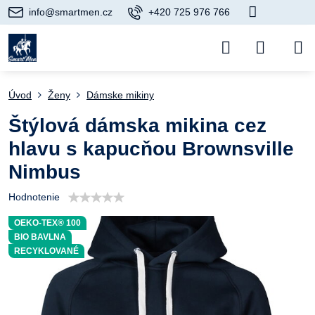
info@smartmen.cz
+420 725 976 766
Úvod
Ženy
Dámske mikiny
Štýlová dámska mikina cez
hlavu s kapucňou Brownsville
Nimbus
Hodnotenie
OEKO-TEX® 100
BIO BAVLNA
RECYKLOVANÉ