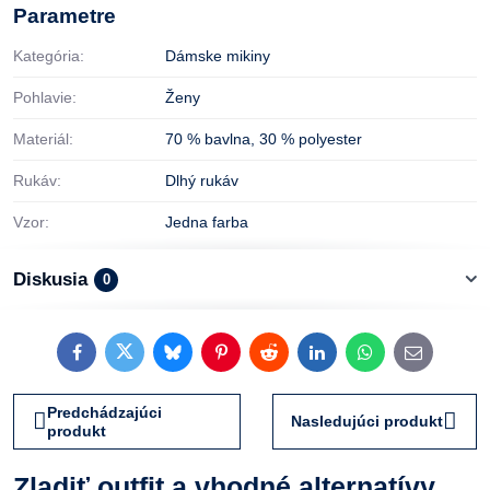
Parametre
Kategória:
Dámske mikiny
Pohlavie:
Ženy
Materiál:
70 % bavlna
,
30 % polyester
Rukáv:
Dlhý rukáv
Vzor:
Jedna farba
Diskusia
0
Facebook
Twitter
Bluesky
Pinterest
Reddit
LinkedIn
WhatsApp
E-
mail
Predchádzajúci
Nasledujúci produkt
produkt
Zladiť outfit a vhodné alternatívy