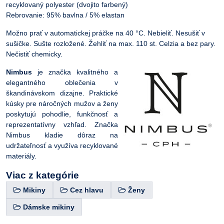
recyklovaný polyester (dvojito farbený)
Rebrovanie: 95% bavlna / 5% elastan
Možno prať v automatickej práčke na 40 °C. Nebieliť. Nesušiť v
sušičke. Sušte rozložené. Žehliť na max. 110 st. Celzia a bez pary.
Nečistiť chemicky.
Nimbus
je značka kvalitného a
elegantného oblečenia v
škandinávskom dizajne. Praktické
kúsky pre náročných mužov a ženy
poskytujú pohodlie, funkčnosť a
reprezentatívny vzhľad. Značka
Nimbus kladie dôraz na
udržateľnosť a využíva recyklované
materiály.
Viac z kategórie
Mikiny
Cez hlavu
Ženy
Dámske mikiny