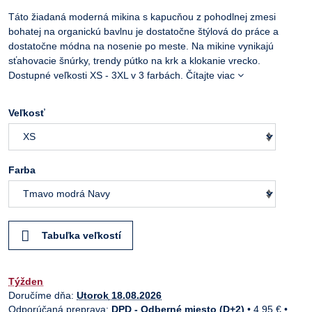
Táto žiadaná moderná mikina s kapucňou z pohodlnej zmesi
bohatej na organickú bavlnu je dostatočne štýlová do práce a
dostatočne módna na nosenie po meste. Na mikine vynikajú
sťahovacie šnúrky, trendy pútko na krk a klokanie vrecko.
Dostupné veľkosti XS - 3XL v 3 farbách.
Čítajte viac
Veľkosť
Farba
Tabuľka veľkostí
Týžden
Doručíme dňa:
Utorok
18.08.2026
DPD - Odberné miesto (D+2)
•
4,95 €
•