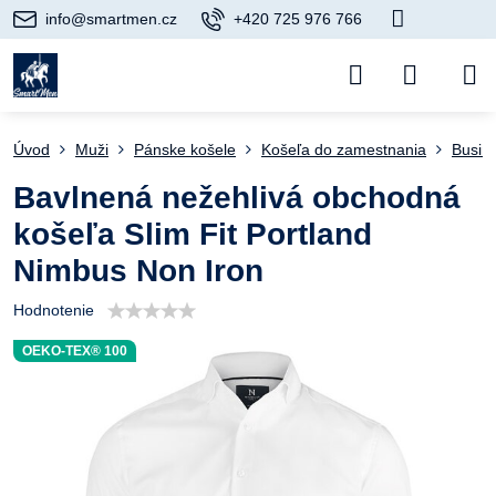
info@smartmen.cz
+420 725 976 766
Úvod
Muži
Pánske košele
Košeľa do zamestnania
Busin
Bavlnená nežehlivá obchodná
košeľa Slim Fit Portland
Nimbus Non Iron
Hodnotenie
OEKO-TEX® 100