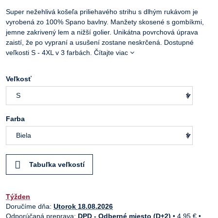
Super nežehlivá košeľa priliehavého strihu s dlhým rukávom je
vyrobená zo 100% Spano bavlny. Manžety skosené s gombíkmi,
jemne zakrivený lem a nižší golier. Unikátna povrchová úprava
zaistí, že po vypraní a usušení zostane neskrčená. Dostupné
veľkosti S - 4XL v 3 farbách.
Čítajte viac
Veľkosť
Farba
Tabuľka veľkostí
Týžden
Doručíme dňa:
Utorok
18.08.2026
DPD - Odberné miesto (D+2)
•
4,95 €
•