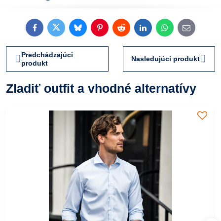
Facebook
Twitter
Bluesky
Pinterest
Reddit
LinkedIn
WhatsApp
E-
mail
Predchádzajúci
Nasledujúci produkt
produkt
Zladiť outfit a vhodné alternatívy