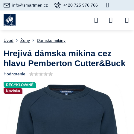
info@smartmen.cz
+420 725 976 766
Úvod
Ženy
Dámske mikiny
Hrejivá dámska mikina cez
hlavu Pemberton Cutter&Buck
Hodnotenie
RECYKLOVANÉ
Novinka