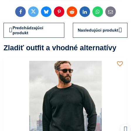
Facebook
Twitter
Bluesky
Pinterest
Reddit
LinkedIn
WhatsApp
E-
mail
Predchádzajúci
Nasledujúci produkt
produkt
Zladiť outfit a vhodné alternatívy