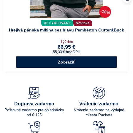
16%
RECYKLOVANÉ
Novinka
Hrejivá pánska mikina cez hlavu Pemberton Cutter&Buck
Týžden
66,95 €
55,33 €
bez DPH
Zobraziť
Doprava zadarmo
Vrátenie zadarmo
Poštovné zadarmo pre objednávky
Vrátenie zadarmo na výdajné
od € 125
miesta Packeta