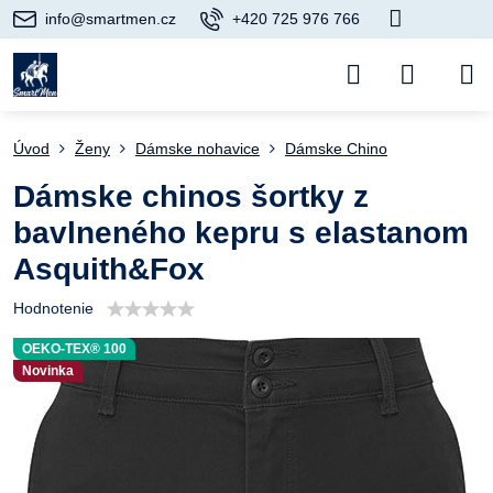
info@smartmen.cz
+420 725 976 766
Úvod
Ženy
Dámske nohavice
Dámske Chino
Dámske chinos šortky z
bavlneného kepru s elastanom
Asquith&Fox
Hodnotenie
OEKO-TEX® 100
Novinka