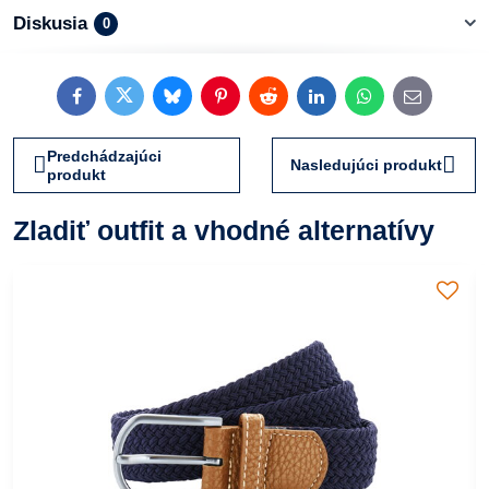
Diskusia
0
Facebook
Twitter
Bluesky
Pinterest
Reddit
LinkedIn
WhatsApp
E-
mail
Predchádzajúci
Nasledujúci produkt
produkt
Zladiť outfit a vhodné alternatívy