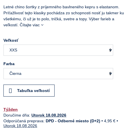
Letné chino šortky z príjemného bavlneného kepru s elastanom.
Príťažlivosť tejto klasiky pochádza zo schopnosti nosiť ju takmer ku
všetkému, či už je to polo, tričká, svetre a topy. Výber farieb a
veľkostí.
Čítajte viac
Veľkosť
Farba
Tabuľka veľkostí
Týžden
Doručíme dňa:
Utorok
18.08.2026
DPD - Odberné miesto (D+2)
•
4,95 €
•
Utorok
18.08.2026