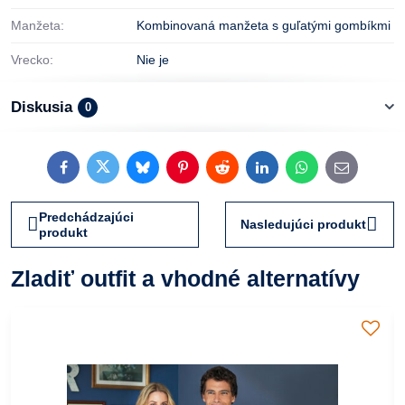
Manžeta:
Kombinovaná manžeta s guľatými gombíkmi
Vrecko:
Nie je
Diskusia
0
Facebook
Twitter
Bluesky
Pinterest
Reddit
LinkedIn
WhatsApp
E-
mail
Predchádzajúci
Nasledujúci produkt
produkt
Zladiť outfit a vhodné alternatívy