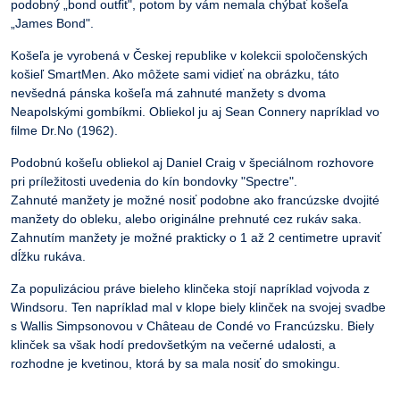
podobný „bond outfit", potom by vám nemala chýbať košeľa
„James Bond".
Košeľa je vyrobená v Českej republike v
kolekcii spoločenských
košieľ SmartMen
. Ako môžete sami vidieť na obrázku, táto
nevšedná pánska košeľa má zahnuté manžety s dvoma
Neapolskými gombíkmi. Obliekol ju aj Sean Connery napríklad vo
filme Dr.No (1962).
Podobnú košeľu obliekol aj Daniel Craig v špeciálnom rozhovore
pri príležitosti uvedenia do kín bondovky "Spectre".
Zahnuté manžety je možné nosiť podobne ako francúzske dvojité
manžety do obleku, alebo originálne prehnuté cez rukáv saka.
Zahnutím manžety je možné prakticky o 1 až 2 centimetre upraviť
dĺžku rukáva.
Za populizáciou práve bieleho klinčeka stojí napríklad vojvoda z
Windsoru. Ten napríklad mal v klope biely klinček na svojej svadbe
s Wallis Simpsonovou v Château de Condé vo Francúzsku. Biely
klinček sa však hodí predovšetkým na večerné udalosti, a
rozhodne je kvetinou, ktorá by sa mala nosiť do smokingu.