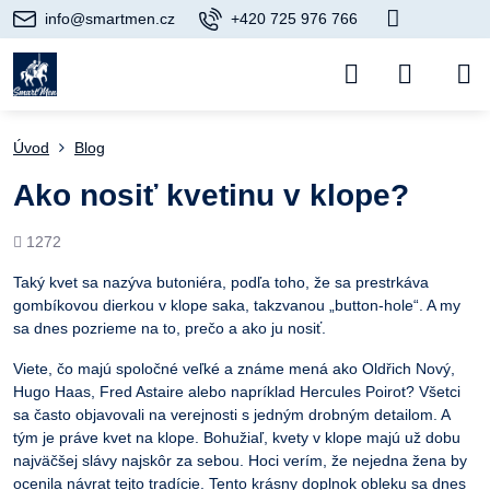
info@smartmen.cz
+420 725 976 766
Úvod
Blog
Ako nosiť kvetinu v klope?
Počet
1272
prezretí
Taký kvet sa nazýva butoniéra, podľa toho, že sa prestrkáva
gombíkovou dierkou v klope saka, takzvanou „button-hole“. A my
sa dnes pozrieme na to, prečo a ako ju nosiť.
Viete, čo majú spoločné veľké a známe mená ako Oldřich Nový,
Hugo Haas, Fred Astaire alebo napríklad Hercules Poirot? Všetci
sa často objavovali na verejnosti s jedným drobným detailom. A
tým je práve kvet na klope. Bohužiaľ, kvety v klope majú už dobu
najväčšej slávy najskôr za sebou. Hoci verím, že nejedna žena by
ocenila návrat tejto tradície. Tento krásny doplnok obleku sa dnes