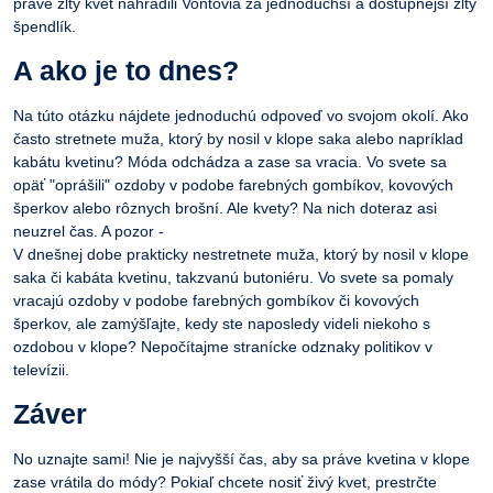
práve žltý kvet nahradili Vontovia za jednoduchší a dostupnejší žltý
špendlík.
A ako je to dnes?
Na túto otázku nájdete jednoduchú odpoveď vo svojom okolí. Ako
často stretnete muža, ktorý by nosil v klope saka alebo napríklad
kabátu kvetinu? Móda odchádza a zase sa vracia. Vo svete sa
opäť "oprášili" ozdoby v podobe farebných gombíkov, kovových
šperkov alebo rôznych brošní. Ale kvety? Na nich doteraz asi
neuzrel čas. A pozor -
V dnešnej dobe prakticky nestretnete muža, ktorý by nosil v klope
saka či kabáta kvetinu, takzvanú butoniéru. Vo svete sa pomaly
vracajú ozdoby v podobe farebných gombíkov či kovových
šperkov, ale zamýšľajte, kedy ste naposledy videli niekoho s
ozdobou v klope? Nepočítajme stranícke odznaky politikov v
televízii.
Záver
No uznajte sami! Nie je najvyšší čas, aby sa práve kvetina v klope
zase vrátila do módy? Pokiaľ chcete nosiť živý kvet, prestrčte