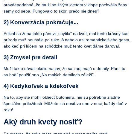
pravdepodobné, že muži so živým kvetom v klope pochvália ženy
samy od seba. Fungovalo to skôr, prečo nie dnes?
2) Konverzácia pokračuje...
Pokiaľ sa žena takto pánovi „chytila" na kvet, mal tento krásny kus
prírody muž neustále po ruke. A nebolo asi romantickejšieho gesta,
ako keď pri lúčení na schôdzke muž tento kvet dáme daroval.
3) Zmysel pre detail
Muži takto dávali okoliu na jav, že sa zaujímajú o detaily. Páni, tu
sa hodí použiť ono „Na malých detailoch záleží".
4) Kedykoľvek a kdekoľvek
Na to, aby ste mohli obliecť butoniéru, nie sú potrebné žiadne
špeciálne príležitosti. Môžete ich nosiť vo dne v noci, každý deň v
roku!
Aký druh kvety nosiť?