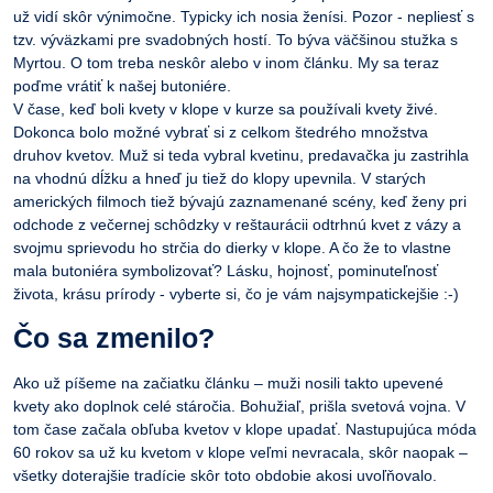
už vidí skôr výnimočne. Typicky ich nosia ženísi. Pozor - nepliesť s
tzv. výväzkami pre svadobných hostí. To býva väčšinou stužka s
Myrtou. O tom treba neskôr alebo v inom článku. My sa teraz
poďme vrátiť k našej butoniére.
V čase, keď boli kvety v klope v kurze sa používali kvety živé.
Dokonca bolo možné vybrať si z celkom štedrého množstva
druhov kvetov. Muž si teda vybral kvetinu, predavačka ju zastrihla
na vhodnú dĺžku a hneď ju tiež do klopy upevnila. V starých
amerických filmoch tiež bývajú zaznamenané scény, keď ženy pri
odchode z večernej schôdzky v reštaurácii odtrhnú kvet z vázy a
svojmu sprievodu ho strčia do dierky v klope. A čo že to vlastne
mala butoniéra symbolizovať? Lásku, hojnosť, pominuteľnosť
života, krásu prírody - vyberte si, čo je vám najsympatickejšie :-)
Čo sa zmenilo?
Ako už píšeme na začiatku článku – muži nosili takto upevené
kvety ako doplnok celé stáročia. Bohužiaľ, prišla svetová vojna. V
tom čase začala obľuba kvetov v klope upadať. Nastupujúca móda
60 rokov sa už ku kvetom v klope veľmi nevracala, skôr naopak –
všetky doterajšie tradície skôr toto obdobie akosi uvoľňovalo.