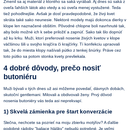
Zmenil sa aj materiál z ktorého sa saká vyrábali. Aj dnes sú saká z
oveľa ľahších látok ako vtedy a sú oveľa menej vystužené. Teda
tiež pohodlnejšie. Avšak je dosť pravdepodobné, že živý kvet
skráta také sako neunesie. Niektoré modely majú dokonca dierky v
klope len naznačené obšitím. Pôvodné chlopne boli navrhnuté tak,
aby bolo možné ich k sebe priložiť a zapnúť. Sako tak šlo dopnúť
až ku krku. Muži, ktorí preferovali nosenie živých kvetov v klope
väčšinou šili u svojho krajčíra či krajčírky. Tí konfekciu upraovali
tak, že do miesta klopy našívali pútko z tenkej šnúrky. Práve cez
toto pútko sa potom stonka kvety prevliekala.
4 dobré dôvody, prečo nosiť
butoniéru
Muži bývali v tých dnes už asi môžeme povedať, dávnych dobách,
skutoční gentlemani. Milovali a obdivovali ženy. Prvý dôvod
nosenia butoniéry vás teda asi neprekvapí.
1) Skvelá zámienka pre štart konverzácie
Slečna, nechcete sa pozrieť na moju zbierku motýľov? A ďalšie
podobné rádoby "baliace hlášky" nebudú potrebné. Je veľmi