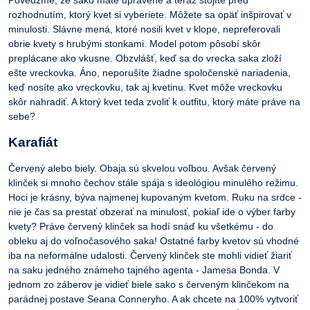
Povedzme, že sako máte upravené a teraz stojíte pred
rozhodnutím, ktorý kvet si vyberiete. Môžete sa opäť inšpirovať v
minulosti. Slávne mená, ktoré nosili kvet v klope, nepreferovali
obrie kvety s hrubými stonkami. Model potom pôsobí skôr
preplácane ako vkusne. Obzvlášť, keď sa do vrecka saka zloží
ešte vreckovka. Áno, neporušíte žiadne spoločenské nariadenia,
keď nosíte ako vreckovku, tak aj kvetinu. Kvet môže vreckovku
skôr nahradiť. A ktorý kvet teda zvoliť k outfitu, ktorý máte práve na
sebe?
Karafiát
Červený alebo biely. Obaja sú skvelou voľbou. Avšak červený
klinček si mnoho čechov stále spája s ideológiou minulého režimu.
Hoci je krásny, býva najmenej kupovaným kvetom. Ruku na srdce -
nie je čas sa prestať obzerať na minulosť, pokiaľ ide o výber farby
kvety? Práve červený klinček sa hodí snáď ku všetkému - do
obleku aj do voľnočasového saka! Ostatné farby kvetov sú vhodné
iba na neformálne udalosti. Červený klinček ste mohli vidieť žiariť
na saku jedného známeho tajného agenta - Jamesa Bonda. V
jednom zo záberov je vidieť biele sako s červeným klinčekom na
parádnej postave Seana Conneryho. A ak chcete na 100% vytvoriť