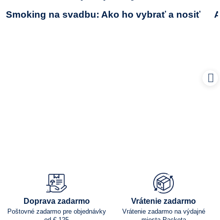
Smoking na svadbu: Ako ho vybrať a nosiť
A
Doprava zadarmo
Vrátenie zadarmo
Poštovné zadarmo pre objednávky
Vrátenie zadarmo na výdajné
od € 125
miesta Packeta