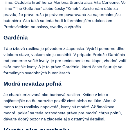
filme. Ozdobila hruď herca Marlona Branda alias Vita Corleone. Vo
filme "The Gotfather" alebo česky "Kmotr". Zaiste nám dáte za
pravdu, že práve ruža je právom povarovaná za najformálnejšiu
butoniéru. Ako taká sa teda hodí k formálnejším udalostiam.
Predovšetkým na oslavy, svadby a výročia.
Gardénia
Táto izbová rastlina je pôvodom z Japonska. Vydrží pomerne dlho
v takom stave, v akom ste ju odstrihli. V prípade Pretože Gardénia
má pomerne veľké kvety, je pre umiestnenie na klope, vhodné voliť
skôr menšie kvety. A je to práve Gardénia, ktorá často figuruje vo
formálnych svadobných butoniérach
Modrá nevädza poľná
Je charakterizovaná ako burinová rastlina. Kvitne v lete a
najčastejšie na ňu narazíte pozdĺž ciest alebo na lúke. Ako už
meno tejto rastlinky napovedá, kvety sú modré. Až šmolkovo
modré, pokiaľ sa teda rozhodnete práve pre modrú chrpu poľnú,
dávajte dobrý pozor na zladenie aj s ostatnými detailmi.