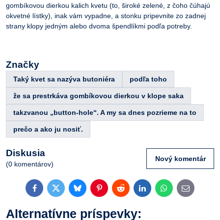
gombíkovou dierkou kalich kvetu (to, široké zelené, z čoho čúhajú
okvetné lístky), inak vám vypadne, a stonku pripevnite zo zadnej
strany klopy jedným alebo dvoma špendlíkmi podľa potreby.
Značky
Taký kvet sa nazýva butoniéra
podľa toho
že sa prestrkáva gombíkovou dierkou v klope saka
takzvanou „button-hole“. A my sa dnes pozrieme na to
prečo a ako ju nosiť.
Diskusia
Nový komentár
(0 komentárov)
Facebook
Twitter
Bluesky
Pinterest
Reddit
LinkedIn
WhatsApp
E-
mail
Alternatívne príspevky: