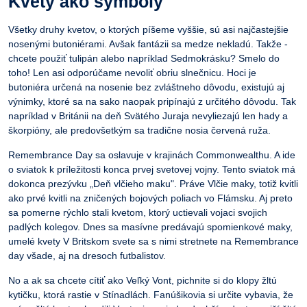
Kvety ako symboly
Všetky druhy kvetov, o ktorých píšeme vyššie, sú asi najčastejšie
nosenými butoniérami. Avšak fantázii sa medze nekladú. Takže -
chcete použiť tulipán alebo napríklad Sedmokrásku? Smelo do
toho! Len asi odporúčame nevoliť obriu slnečnicu. Hoci je
butoniéra určená na nosenie bez zvláštneho dôvodu, existujú aj
výnimky, ktoré sa na sako naopak pripínajú z určitého dôvodu. Tak
napríklad v Británii na deň Svätého Juraja nevyliezajú len hady a
škorpióny, ale predovšetkým sa tradične nosia červená ruža.
Remembrance Day sa oslavuje v krajinách Commonwealthu. A ide
o sviatok k príležitosti konca prvej svetovej vojny. Tento sviatok má
dokonca prezývku „Deň vlčieho maku". Práve Vlčie maky, totiž kvitli
ako prvé kvitli na zničených bojových poliach vo Flámsku. Aj preto
sa pomerne rýchlo stali kvetom, ktorý uctievali vojaci svojich
padlých kolegov. Dnes sa masívne predávajú spomienkové maky,
umelé kvety V Britskom svete sa s nimi stretnete na Remembrance
day všade, aj na dresoch futbalistov.
No a ak sa chcete cítiť ako Veľký Vont, pichnite si do klopy žltú
kytičku, ktorá rastie v Stínadlách. Fanúšikovia si určite vybavia, že