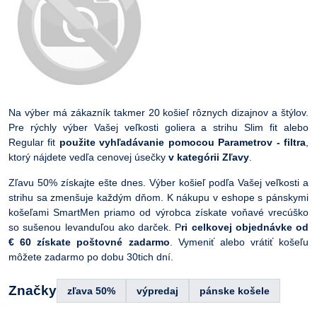
Na výber má zákazník takmer 20 košieľ rôznych dizajnov a štýlov.
Pre rýchly výber Vašej veľkosti goliera a strihu Slim fit alebo
Regular fit
použite vyhľadávanie pomocou Parametrov - filtra
,
ktorý nájdete vedľa cenovej úsečky
v kategórii Zľavy
.
Zľavu 50% získajte ešte dnes. Výber košieľ podľa Vašej veľkosti a
strihu sa zmenšuje každým dňom. K nákupu v eshope s pánskymi
košeľami SmartMen priamo od výrobca získate voňavé vrecúško
so sušenou levanduľou ako darček. P
ri celkovej objednávke od
€ 60 získate poštovné zadarmo
. Vymeniť alebo vrátiť košeľu
môžete zadarmo po dobu 30tich dní.
Značky
zľava 50%
výpredaj
pánske košele