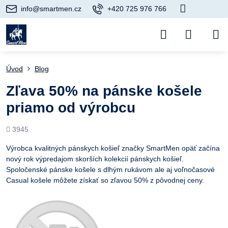
info@smartmen.cz
+420 725 976 766
Úvod
Blog
Zľava 50% na pánske košele
priamo od výrobcu
Počet
3945
prezretí
Výrobca kvalitných pánskych košieľ značky SmartMen opäť začína
nový rok výpredajom skorších kolekcií pánskych košieľ.
Spoločenské pánske košele s dlhým rukávom ale aj voľnočasové
Casual košele môžete získať so zľavou 50% z pôvodnej ceny.