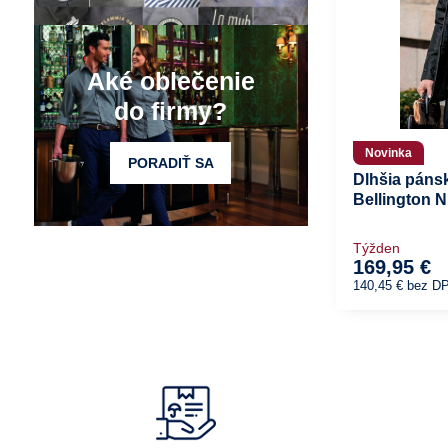
Aké oblečenie
do firmy?
Novinka
PORADIŤ SA
Dlhšia páns
Bellington 
Týžden
169,95 €
140,45 €
bez D