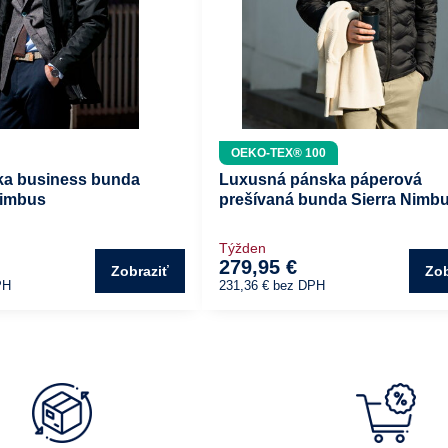
OEKO-TEX® 100
ka business bunda
Luxusná pánska páperová
Nimbus
prešívaná bunda Sierra Nimb
Týžden
279,95 €
Zobraziť
Zob
PH
231,36 €
bez DPH