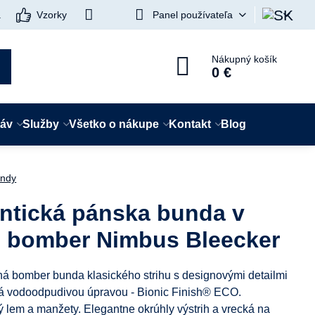
a
Vzorky
Panel používateľa
Nákupný košík
0 €
táv
Služby
Všetko o nákupe
Kontakt
Blog
ndy
ntická pánska bunda v
e bomber Nimbus Bleecker
ná bomber bunda klasického strihu s designovými detailmi
ná vodoodpudivou úpravou - Bionic Finish® ECO.
 lem a manžety. Elegantne okrúhly výstrih a vrecká na