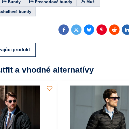
Bundy
Prechodové bundy
Muži
tshellové bundy
Facebook
Twitter
Bluesky
Pinterest
Reddit
L
ajúci produkt
utfit a vhodné alternatívy