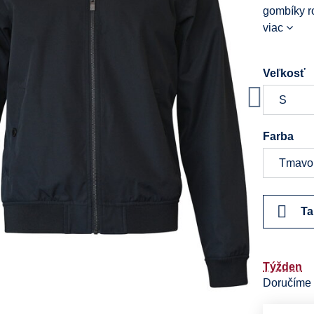
gombíky r
viac
Veľkosť
Farba
Ta
Týžden
Doručíme