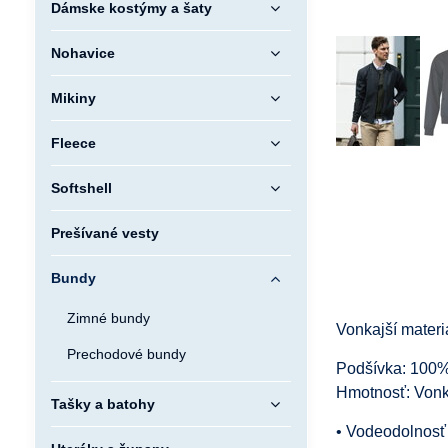
Dámske kostýmy a šaty
Nohavice
Mikiny
Fleece
Softshell
Prešívané vesty
Bundy
Zimné bundy
Vonkajší mater
Prechodové bundy
Podšívka: 100% 
Hmotnosť: Vonka
Tašky a batohy
• Vodeodolnos