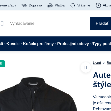
evné zľavy
Doprava
Platba
Vrátenie
Akci
Hľadať
ti
Košele
Košele pre firmy
Profesijné odevy
Typy pos
Úvod
Bu
É
Aute
štýl
Vetruodol
je ošetre
Rebrovaný