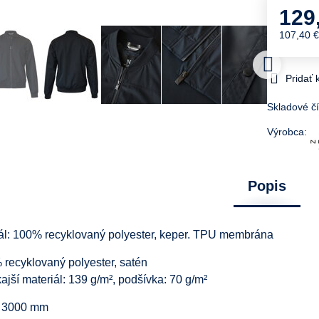
129
107,40 
Pridať
Skladové čí
Výrobca:
Popis
iál: 100% recyklovaný polyester, keper. TPU membrána
recyklovaný polyester, satén
jší materiál: 139 g/m², podšívka: 70 g/m²
ť 3000 mm