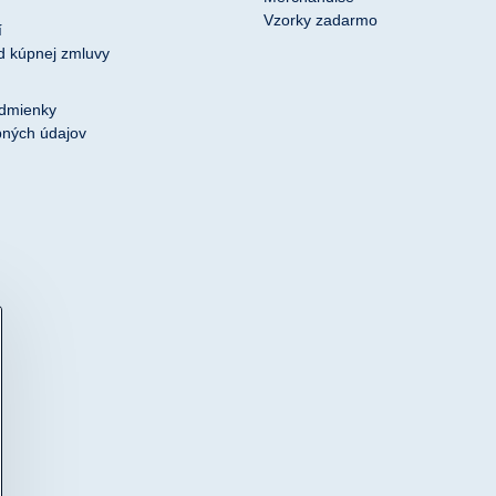
Vzorky zadarmo
í
d kúpnej zmluvy
dmienky
ných údajov