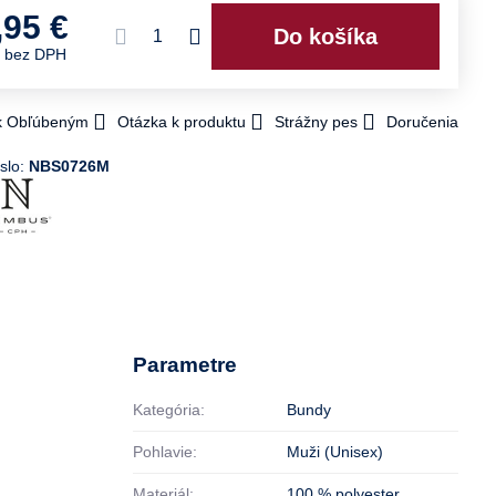
,95 €
Do košíka
€
bez DPH
 k Obľúbeným
Otázka k produktu
Strážny pes
Doručenia
slo:
NBS0726M
Parametre
Kategória:
Bundy
Pohlavie:
Muži (Unisex)
Materiál:
100 % polyester