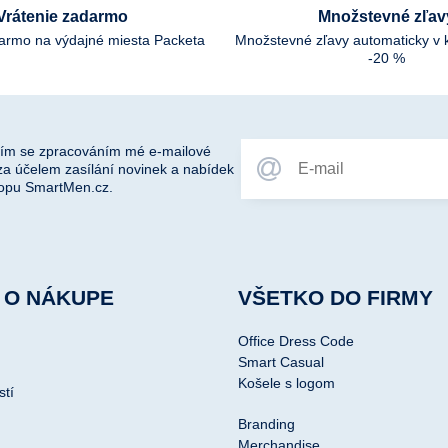
Vrátenie zadarmo
Množstevné zľav
darmo na výdajné miesta Packeta
Množstevné zľavy automaticky v 
-20 %
ím se zpracováním mé e-mailové
za účelem zasílání novinek a nabídek
opu SmartMen.cz.
 O NÁKUPE
VŠETKO DO FIRMY
Office Dress Code
Smart Casual
Košele s logom
stí
Branding
Merchandise