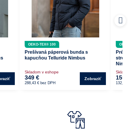
OEKO-TEX® 100
OEKO-
Prešívaná páperová bunda s
Prémi
us
kapucňou Telluride Nimbus
streč
Nimb
Skladom v eshope
Sklado
349 €
159,
raziť
Zobraziť
288,43 €
bez DPH
132,19 