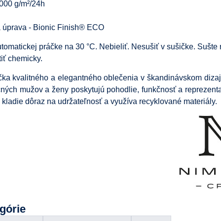
3000 g/m²/24h
 úprava - Bionic Finish® ECO
tomatickej práčke na 30 °C. Nebieliť. Nesušiť v sušičke. Sušte 
tiť chemicky.
ka kvalitného a elegantného oblečenia v škandinávskom dizaj
ných mužov a ženy poskytujú pohodlie, funkčnosť a reprezenta
ladie dôraz na udržateľnosť a využíva recyklované materiály.
egórie