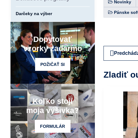
Novinky
Pánske sof
Darčeky na výber
Dopytovať
vzorky zadarmo
Predchádz
POŽIČAŤ SI
Zladiť o
Koľko stojí
moja výšivka?
FORMULÁR