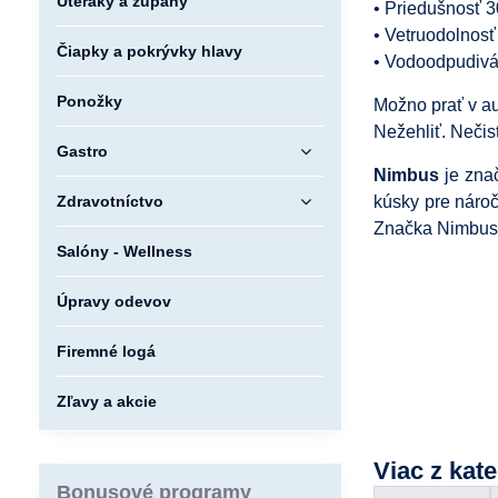
Uteráky a župany
• Priedušnosť 
• Vetruodolnosť
Čiapky a pokrývky hlavy
• Vodoodpudivá
Ponožky
Možno prať v au
Nežehliť. Nečis
Gastro
Nimbus
je znač
Zdravotníctvo
kúsky pre nároč
Značka Nimbus k
Salóny - Wellness
Úpravy odevov
Firemné logá
Zľavy a akcie
Viac z kat
Bonusové programy