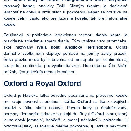
rypsový keper
, anglicky Twill. Šikmým tkaním je docielená
jemnosť na dotyk a nižší sklon k pokrčeniu. Keper sa používa na
košele veľmi často ako pre luxusné košele, tak pre neformálne
košele.
Zaujímavú a pohľadovo atraktívnou formou tkania kepra je
pravidelné striedanie smeru tkania. Tým vznikne vzor stromčeka,
skôr nazývaný
rybia kosť, anglicky Herringbone
. Odraz
denného svetla nám dopraje pohľadu na jemný zvislý prúžok.
Šírka prúžku môže byť ľubovoľná od menej ako pol centimetra aj
cez jeden centimeter pre vyniknutie vzoru Herringbone. Čím širšie
prúžok, tým je košeľa menej formálnou.
Oxford a Royal Oxford
Oxford je klasická látka pôvodne používaná na pracovné košele
pre svoju pevnosť a odolnosť.
Látka Oxford
sa tká z dvojitých
priadzí v útku alebo osnove. Povrch látky je štruktúrovaný,
porézny. Jemnejšie priadze sa tkajú do Royal Oxford vzoru, ktorý
je na dotyk jemnejší, hebčejší a menej náchylný k pokrčeniu. U
oxfordskej látky sa toleruje mierne pokrčenie, tj. látku s nekrčivou