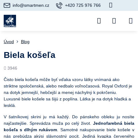
info@smartmen.cz
+420 725 976 766
Úvod
Blog
Biela košeľa
Počet
3946
prezretí
Čisto biela košeľa môže byť vďaka vzoru látky vnímaná ako
striktne spoločenská, alebo nedbalo voľnočasová. Royal Oxford je
na dotyk jemnejší, hebčejší a menej náchylný k pokrčeniu.
Luxusné biele košele sa šijú z poplína. Látka je na dotyk hladká a
lesklá.
V šatníkovej skrini ju má každý. Do pánskeho obleku ju nosíte
najčastejšie. Sprevádza muža po celý život.
Jednofarebná biela
košeľa s dlhým rukávom
. Samotné nakupovanie biele košele v
nás prebúdza akýsi slávnostný pocit. Jediná kvapka červeného