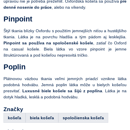
úpravou nie je potreba prežehliť. Oxfordská košeľa sa používa
pre
denné nosenie do práce
, alebo na víkendy.
Pinpoint
Štýl tkania blízky Oxfordu s použitím jemnejších niťou a hustějšího
tkania. Látka je na povrchu hladšia a tým pádom aj lesklejšia.
Pinpoint sa používa na spoločenské košele
, zatiaľ čo Oxford
na casual košele. Biela látka vo vzore pinpoint je jemne
štruktúrovaná a pod košeľou nepresvitá tričko.
Poplin
Plátnovou väzbou tkania veľmi jemných priadzí vznikne látka
podobná hodvábu. Jemná poplin látka môže u bielych košeľou
presvitať.
Luxusné biele košele sa šijú z poplína
. Látka je na
dotyk hladká, lesklá a podobná hodvábu.
Značky
košeľa
biela košeľa
spoločienska košeľa