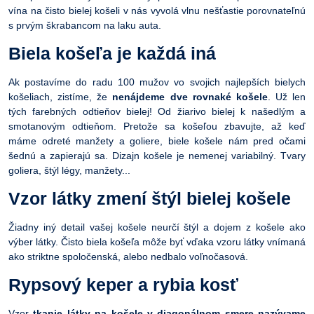
vína na čisto bielej košeli v nás vyvolá vlnu nešťastie porovnateľnú
s prvým škrabancom na laku auta.
Biela košeľa je každá iná
Ak postavíme do radu 100 mužov vo svojich najlepších bielych
košeliach, zistíme, že
nenájdeme dve rovnaké košele
. Už len
tých farebných odtieňov bielej! Od žiarivo bielej k našedlým a
smotanovým odtieňom. Pretože sa košeľou zbavujte, až keď
máme odreté manžety a goliere, biele košele nám pred očami
šednú a zapierajú sa. Dizajn košele je nemenej variabilný. Tvary
goliera, štýl légy, manžety...
Vzor látky zmení štýl bielej košele
Žiadny iný detail vašej košele neurčí štýl a dojem z košele ako
výber látky. Čisto biela košeľa môže byť vďaka vzoru látky vnímaná
ako striktne spoločenská, alebo nedbalo voľnočasová.
Rypsový keper a rybia kosť
Vzor
tkanie látky na košele v diagonálnom smere nazývame