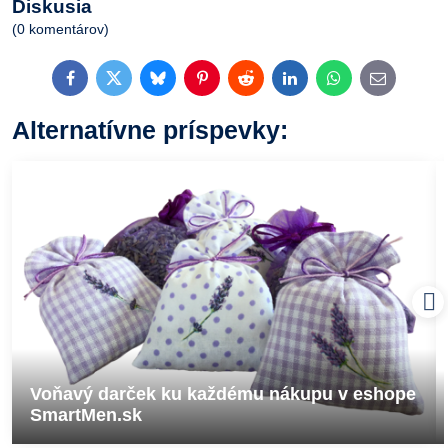
Diskusia
(0 komentárov)
Facebook
Twitter
Bluesky
Pinterest
Reddit
LinkedIn
WhatsApp
E-
mail
Alternatívne príspevky:
Voňavý darček ku každému nákupu v eshope
SmartMen.sk