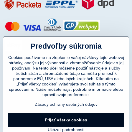
Predvoľby súkromia
Cookies používame na zlepšenie vašej návštevy tejto webovej
stránky, analýzu jej výkonnosti a zhromažďovanie údajov o jej
používaní. Na tento účel môžeme použiť nástroje a služby
tretích strán a zhromaždené údaje sa môžu preniesť k
partnerom v EÚ, USA alebo iných krajinách. Kliknutím na
„Prijať všetky cookies“ vyjadrujete svoj súhlas s týmto
spracovaním. Nižšie môžete nájsť podrobné informácie alebo
Copyright © 2011-2025
upraviť svoje preferencie.
DENIMAR TAILORING s.r.o.
prevádzkovateľ eshopu SmartMen.sk
Zásady ochrany osobných údajov
Prijať všetky cookies
©
2026
Copyright
Predvoľby súkromia
Zásady ochrany osobných údajov
Ukázať podrobnosti