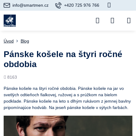
info@smartmen.cz
+420 725 976 766
Úvod
Blog
Pánske košele na štyri ročné
obdobia
Počet
8163
prezretí
Pánske košele na štyri ročné obdobia. Pánske košele na jar vo
svetlých odtieňoch fialkovej, ružovej a s prúžkom na bielom
podklade. Pánske košele na leto s dlhým rukávom z jemnej bavlny
pripomínajúce hodváb. Na jeseň pánske košele v sýtych farbách.