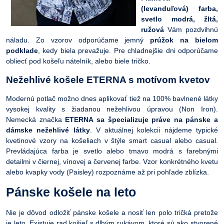
(levanduľová) farba,
svetlo modrá, žltá,
ružová
Vám pozdvihnú
náladu. Zo vzorov odporúčame jemný
prúžok na bielom
podklade
, kedy biela prevažuje. Pre chladnejšie dni odporúčame
obliecť pod košeľu nátelník, alebo biele tričko.
Nežehlivé košele ETERNA s motívom kvetov
Modernú potlač možno dnes aplikovať tiež na 100% bavlnené látky
vysokej kvality s žiadanou nežehlivou úpravou (Non Iron).
Nemecká značka
ETERNA sa špecializuje práve na pánske a
dámske nežehlivé látky
. V aktuálnej kolekcii nájdeme typické
kvetinové vzory na košeliach v štýle smart casual alebo casual.
Prevládajúca farba je svetlo alebo tmavo modrá s farebnými
detailmi v čiernej, vínovej a červenej farbe. Vzor konkrétného kvetu
alebo kvapky vody (Paisley) rozpoznáme až pri pohľade zblízka.
Pánske košele na leto
Nie je dôvod odložiť pánske košele a nosiť len polo tričká pretože
je leto. Existuje rad košieľ s dlhým rukávom, ktoré sú ako stvorené