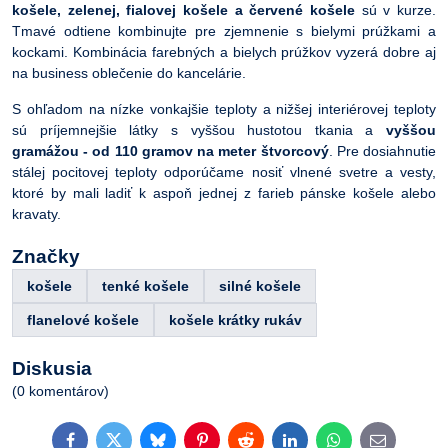
košele, zelenej, fialovej košele a červené košele
sú v kurze.
Tmavé odtiene kombinujte pre zjemnenie s bielymi prúžkami a
kockami. Kombinácia farebných a bielych prúžkov vyzerá dobre aj
na business oblečenie do kancelárie.
S ohľadom na nízke vonkajšie teploty a nižšej interiérovej teploty
sú príjemnejšie látky s vyššou hustotou tkania a
vyššou
gramážou - od 110 gramov na meter štvorcový
. Pre dosiahnutie
stálej pocitovej teploty odporúčame nosiť vlnené svetre a vesty,
ktoré by mali ladiť k aspoň jednej z farieb pánske košele alebo
kravaty.
Značky
košele
tenké košele
silné košele
flanelové košele
košele krátky rukáv
Diskusia
(0 komentárov)
Facebook
Twitter
Bluesky
Pinterest
Reddit
LinkedIn
WhatsApp
E-