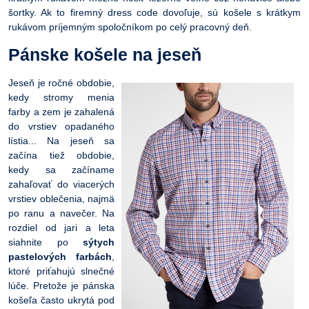
šortky. Ak to firemný dress code dovoľuje, sú košele s krátkym
rukávom príjemným spoločníkom po celý pracovný deň.
Pánske košele na jeseň
Jeseň je ročné obdobie,
kedy stromy menia
farby a zem je zahalená
do vrstiev opadaného
lístia... Na jeseň sa
začína tiež obdobie,
kedy sa začíname
zahaľovať do viacerých
vrstiev oblečenia, najmä
po ranu a navečer. Na
rozdiel od jari a leta
siahnite po
sýtych
pastelových farbách
,
ktoré priťahujú slnečné
lúče. Pretože je pánska
košeľa často ukrytá pod