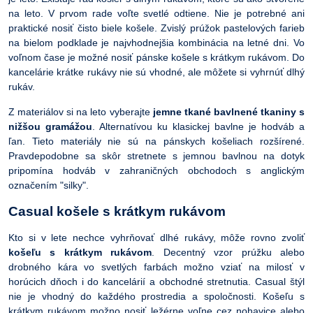
na leto. V prvom rade voľte svetlé odtiene. Nie je potrebné ani
praktické nosiť čisto biele košele. Zvislý prúžok pastelových farieb
na bielom podklade je najvhodnejšia kombinácia na letné dni. Vo
voľnom čase je možné nosiť pánske košele s krátkym rukávom. Do
kancelárie krátke rukávy nie sú vhodné, ale môžete si vyhrnúť dlhý
rukáv.
Z materiálov si na leto vyberajte
jemne tkané bavlnené tkaniny s
nižšou gramážou
. Alternatívou ku klasickej bavlne je hodváb a
ľan. Tieto materiály nie sú na pánskych košeliach rozšírené.
Pravdepodobne sa skôr stretnete s jemnou bavlnou na dotyk
pripomína hodváb v zahraničných obchodoch s anglickým
označením "silky".
Casual košele s krátkym rukávom
Kto si v lete nechce vyhrňovať dlhé rukávy, môže rovno zvoliť
košeľu s krátkym rukávom
. Decentný vzor prúžku alebo
drobného kára vo svetlých farbách možno vziať na milosť v
horúcich dňoch i do kancelárií a obchodné stretnutia. Casual štýl
nie je vhodný do každého prostredia a spoločnosti. Košeľu s
krátkym rukávom možno nosiť ležérne voľne cez nohavice alebo