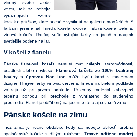
vlnený sveter alebo
vestu, tak sa nebojte
výraznejších vzorov
kociek a prúžkov, ktoré necháte vyniknúť na golieri a manžetách. S
farbami jesene ladí hnedá košeľa, okrová, fialová košeľa, zelená,
vínová košeľa. Radšej voľte sýtejšie farby na jeseň a naopak
svetlejšie odtiene na jar.
V košeli z flanelu
Pánska flanelová košeľa nemusí mať nálepku staromódnosti,
usadlosti alebo nevkusu.
Flanelová košeľa zo 100% kvalitnej
bavlny s úpravou Non Iron
môže byť utkaná v modernom
dizajne. Hrejivé farby vínová, červená, hnedá na bielom podklade
zahrejú už pri prvom pohľade. Príjemný materiál zabezpečí
tepelnú pohodu pri prechode z vyhriateho do studeného
prostredia. Flanel je obľúbený na jesenné rána aj cez celú zimu.
Pánske košele na zimu
Tiež zima je ročné obdobie, kedy sa nebojte obliecť farebné
spoločenské košele s dlhým rukávom.
Tmavé odtiene modrej