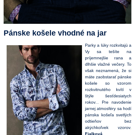
Pánske košele vhodné na jar
Parky a lúky rozkvitajú a
Vy sa tešíte na
príjemnejšie rana a
dlhšie vlažné večery. To
však neznamená, že si
máte zaobstarať pánske
košele so vzorom
rozkvitnutého kvítí v
štýle šesťdesiatych
rokov... Pre navodenie
jarnej atmosféry sa hodí
pánska košeľa svetlých
odtieňov bez
akýchkoľvek vzorov.
Fialková