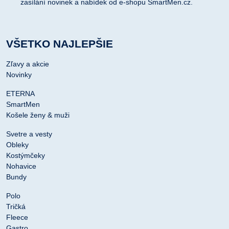
zasílání novinek a nabídek od e-shopu SmartMen.cz.
VŠETKO NAJLEPŠIE
Zľavy a akcie
Novinky
ETERNA
SmartMen
Košele ženy & muži
Svetre a vesty
Obleky
Kostýmčeky
Nohavice
Bundy
Polo
Tričká
Fleece
Gastro