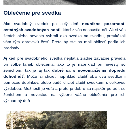
Oblečenie pre svedka
Ako svadobný svedok po celý deň
neunikne pozornosti
ostatných svadobných hostí
, ktorí z vás nespustia oči. Ak si vás
ženích alebo nevesta vybrali ako svedka na svadbu, preukázali
vám tým obrovskú česť. Preto by ste sa mali obliecť podľa ich
predstáv.
Aj keď pre svadobného svedka neplatia žiadne záväzné pravidlá
pri voľbe farieb oblečenia, ako to je napríklad pri nevesty so
ženíchom, tak je aj tak
dobré sa s novomanželmi dopredu
dohodnúť
. Môžu si chcieť napríklad zladiť oba dva svedkami
pomocou doplnkov, alebo budú chcieť zladiť svedkami s celkovou
výzdobou. Možností je veľa a preto je dobré sa najskôr poradiť so
ženíchom a nevestou na výbere vášho oblečenia pre ich
významný deň.