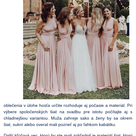
oblečenia v úlohe hosťa určite rozhoduje aj počasie a materiál. Pri
výbere spoločenských šiat na svadbu pre istotu počítajte aj s
chladnejšiou variantou. Muža zahreje sako a ženy by sa okrem
šiat, sukní alebo overal mali pozrieť aj po ľahkom kabátiku.
Další kľúčová vec, ktorú by ste mali zohľadniť je materiál šiat, ktorý