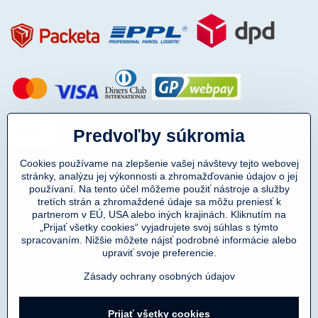
Predvoľby súkromia
Cookies používame na zlepšenie vašej návštevy tejto webovej
stránky, analýzu jej výkonnosti a zhromažďovanie údajov o jej
používaní. Na tento účel môžeme použiť nástroje a služby
tretích strán a zhromaždené údaje sa môžu preniesť k
partnerom v EÚ, USA alebo iných krajinách. Kliknutím na
„Prijať všetky cookies“ vyjadrujete svoj súhlas s týmto
spracovaním. Nižšie môžete nájsť podrobné informácie alebo
Copyright © 2011-2025
upraviť svoje preferencie.
DENIMAR TAILORING s.r.o.
prevádzkovateľ eshopu SmartMen.sk
Zásady ochrany osobných údajov
Prijať všetky cookies
©
2026
Copyright