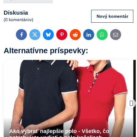
Diskusia
Nový komentár
(0 komentárov)
Facebook
Twitter
Bluesky
Pinterest
Reddit
LinkedIn
WhatsApp
E-
mail
Alternatívne príspevky:
Ako vybrať najlepšie polo - Všetko, čo