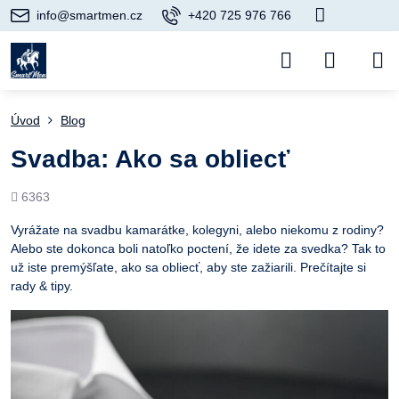
info@smartmen.cz
+420 725 976 766
Úvod
Blog
Svadba: Ako sa obliecť
Počet
6363
prezretí
Vyrážate na svadbu kamarátke, kolegyni, alebo niekomu z rodiny?
Alebo ste dokonca boli natoľko poctení, že idete za svedka? Tak to
už iste premýšľate, ako sa obliecť, aby ste zažiarili. Prečítajte si
rady & tipy.