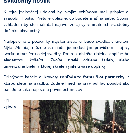
Svadobný hostia
K tejto jedinečnej udalosti by svojím vzhľadom mali prispieť aj
svadobní hostia. Preto je dôležité, čo budete mať na sebe. Svojím
vzhľadom by ste mali dať najavo, že aj vy vnímate ich svadobný
deň ako slávnostný.
Najlepšie je z pozvánky najskôr zistiť, či bude svadba v určitom
štýle. Ak nie, môžete sa riadiť jednoduchým pravidlom - aj vy
tvoríte atmosféru celej svadby. Preto si oblečte oblek a doplňte ho
elegantnou košeľou. Zvoľte svetlé odtiene farieb, alebo
univerzálne bielu, v ktorej skvele vyniknú vaše doplnky.
Pri výbere košele aj kravaty
zohľadnite farbu šiat partnerky
, s
ktorou idete na svadbu. Budete hneď na prvý pohľad pôsobiť ako
pár. Je to taká nepísaná povinnosť mužov.
Pri
výbere