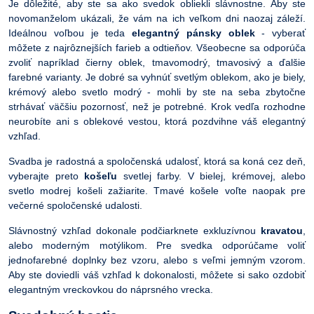
Je dôležité, aby ste sa ako svedok obliekli slávnostne. Aby ste
novomanželom ukázali, že vám na ich veľkom dni naozaj záleží.
Ideálnou voľbou je teda
elegantný pánsky oblek
- vyberať
môžete z najrôznejších farieb a odtieňov. Všeobecne sa odporúča
zvoliť napríklad čierny oblek, tmavomodrý, tmavosivý a ďalšie
farebné varianty. Je dobré sa vyhnúť svetlým oblekom, ako je biely,
krémový alebo svetlo modrý - mohli by ste na seba zbytočne
strhávať väčšiu pozornosť, než je potrebné. Krok vedľa rozhodne
neurobíte ani s oblekové vestou, ktorá pozdvihne váš elegantný
vzhľad.
Svadba je radostná a spoločenská udalosť, ktorá sa koná cez deň,
vyberajte preto
košeľu
svetlej farby. V bielej, krémovej, alebo
svetlo modrej košeli zažiarite. Tmavé košele voľte naopak pre
večerné spoločenské udalosti.
Slávnostný vzhľad dokonale podčiarknete exkluzívnou
kravatou
,
alebo moderným motýlikom. Pre svedka odporúčame voliť
jednofarebné doplnky bez vzoru, alebo s veľmi jemným vzorom.
Aby ste doviedli váš vzhľad k dokonalosti, môžete si sako ozdobiť
elegantným vreckovkou do náprsného vrecka.