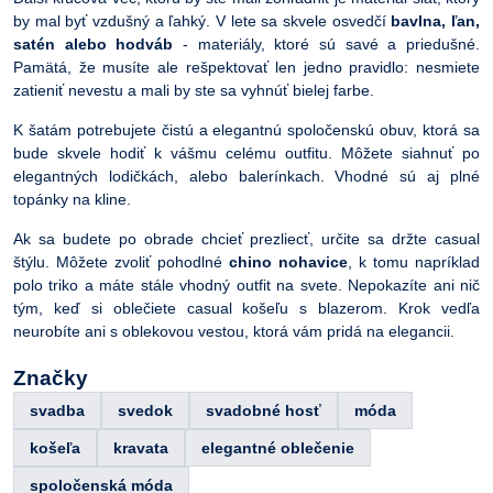
by mal byť vzdušný a ľahký. V lete sa skvele osvedčí
bavlna, ľan,
satén alebo hodváb
- materiály, ktoré sú savé a priedušné.
Pamätá, že musíte ale rešpektovať len jedno pravidlo: nesmiete
zatieniť nevestu a mali by ste sa vyhnúť bielej farbe.
K šatám potrebujete čistú a elegantnú spoločenskú obuv, ktorá sa
bude skvele hodiť k vášmu celému outfitu. Môžete siahnuť po
elegantných lodičkách, alebo balerínkach. Vhodné sú aj plné
topánky na kline.
Ak sa budete po obrade chcieť prezliecť, určite sa držte casual
štýlu. Môžete zvoliť pohodlné
chino nohavice
, k tomu napríklad
polo triko a máte stále vhodný outfit na svete. Nepokazíte ani nič
tým, keď si oblečiete casual košeľu s blazerom. Krok vedľa
neurobíte ani s oblekovou vestou, ktorá vám pridá na elegancii.
Značky
svadba
svedok
svadobné hosť
móda
košeľa
kravata
elegantné oblečenie
spoločenská móda