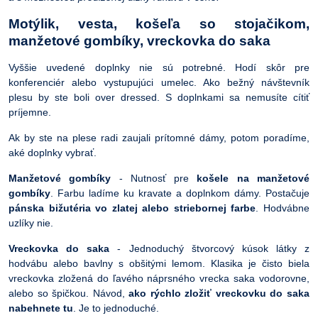
Motýlik, vesta, košeľa so stojačikom,
manžetové gombíky, vreckovka do saka
Vyššie uvedené doplnky nie sú potrebné. Hodí skôr pre
konferenciér alebo vystupujúci umelec. Ako bežný návštevník
plesu by ste boli over dressed. S doplnkami sa nemusíte cítiť
príjemne.
Ak by ste na plese radi zaujali prítomné dámy, potom poradíme,
aké doplnky vybrať.
Manžetové gombíky
- Nutnosť pre
košele na manžetové
gombíky
. Farbu ladíme ku kravate a doplnkom dámy. Postačuje
pánska bižutéria vo zlatej alebo striebornej farbe
. Hodvábne
uzlíky nie.
Vreckovka do saka
- Jednoduchý štvorcový kúsok látky z
hodvábu alebo bavlny s obšitými lemom. Klasika je čisto biela
vreckovka zložená do ľavého náprsného vrecka saka vodorovne,
alebo so špičkou. Návod,
ako rýchlo zložiť vreckovku do saka
nabehnete tu
. Je to jednoduché.