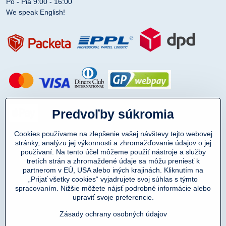
Po - Pia 9:00 - 16:00
We speak English!
Predvoľby súkromia
Cookies používame na zlepšenie vašej návštevy tejto webovej
stránky, analýzu jej výkonnosti a zhromažďovanie údajov o jej
používaní. Na tento účel môžeme použiť nástroje a služby
tretích strán a zhromaždené údaje sa môžu preniesť k
partnerom v EÚ, USA alebo iných krajinách. Kliknutím na
„Prijať všetky cookies“ vyjadrujete svoj súhlas s týmto
spracovaním. Nižšie môžete nájsť podrobné informácie alebo
Copyright © 2011-2025
upraviť svoje preferencie.
DENIMAR TAILORING s.r.o.
prevádzkovateľ eshopu SmartMen.sk
Zásady ochrany osobných údajov