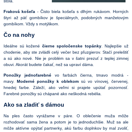
stola.
Fraková košeľa
- Čisto biela košeľa s dlhým rukávom. Horných
štyri až päť gombíkov je špeciálnych, podobných manžetovým
gombíkom. Vždy s motýlikom.
Čo na nohy
Ideálne sú kožené
čierne spoločenske topánky
. Najlepšie už
chodenie, aby ste zvládli celý večer bez pľuzgierov. Stačí preleštiť
a sú ako nové. Nie je problém sa v šatni prezuť z teplej zimnej
obuvi. Akorát budete čakať, než sa upraví dáma.
Ponožky jednofarebné
vo farbách čierna, tmavo modrá -
mavy.
Moderné ponožky k oblekom
sú vo vínovej, červenej,
hnedej farbe. Záleží, ako veľmi si prajete upútať pozornosť.
Farebné ponožky sú chápané ako neškodná rebélia.
Ako sa zladiť s dámou
Na ples často vyrážame v páre. O oblečenie muža môže
rozhodovať sama žena a potom je to jednoduchšie. Muž sa ale
môže aktívne opýtať partnerky, akú farbu doplnkov by mal zvoliť,