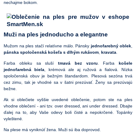
nechajme bokom.
Muži na ples jednoducho a elegantne
Mužom na ples stačí relatívne málo. Pánsky
jednofarebný oblek
,
pánska spoločenská košeľa s dlhým rukávom
,
kravata
.
Farba obleku sa sluší
tmavá bez vzoru
. Farba
košele
jednofarebná biela
, krémová ale aj ružová a fialová. Nízka
spoločenská obuv je bežným štandardom. Plesová sezóna trvá
cez zimu, tak je vhodné sa v šatni prezúvať. Ženy sa prezúvajú
bežne.
Ak si oblečiete vyššie uvedené oblečenie, potom ste na ples
vhodne oblečení - ani tzv. over dressed, ani under dressed. Dbajte
ďalej na to, aby Vaše odevy boli čisté a nepokrčené. Topánky
vyleštené.
Na plese má vyniknúť žena. Muži sú iba doprovod.