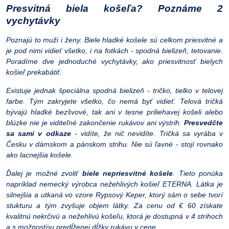
Presvitná biela košeľa? Poznáme 2
vychytávky
Poznajú to muži i ženy. Biele hladké košele sú celkom priesvitné a
je pod nimi vidieť všetko, i na fotkách - spodná bielizeň, tetovanie.
Poradíme dve jednoduché vychytávky, ako priesvitnosť bielych
košieľ prekabátiť.
Existuje jednak špeciálna spodná bielizeň - tričko, tielko v telovej
farbe. Tým zakryjete všetko, čo nemá byť vidieť. Telová tričká
bývajú hladké bezšvové, tak ani v tesne priliehavej košeli alebo
blúzke nie je viditeľné zakončenie rukávov ani výstrih.
Presvedčte
sa sami v odkaze
- vidíte, že nič nevidíte. Tričká sa vyrába v
Česku v dámskom a pánskom strihu. Nie sú ľavné - stojí rovnako
ako lacnejšia košele.
Ďalej je možné zvoliť
biele nepriesvitné košele
. Tieto ponúka
napríklad nemecký výrobca nežehlivých košieľ ETERNA. Látka je
silnejšia a utkaná vo vzore Rypsový Keper, ktorý sám o sebe tvorí
stukturu a tým zvyšuje objem látky. Za cenu od € 60 získate
kvalitnú nekrčivú a nežehlivú košeľu, ktorá je dostupná v 4 strihoch
a s možnosťou predĺženej dĺžky rukávu v cene.