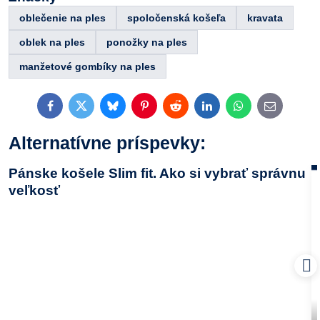
oblečenie na ples
spoločenská košeľa
kravata
oblek na ples
ponožky na ples
manžetové gombíky na ples
Facebook
Twitter
Bluesky
Pinterest
Reddit
LinkedIn
WhatsApp
E-
mail
Alternatívne príspevky:
Pánske košele Slim fit. Ako si vybrať správnu
veľkosť