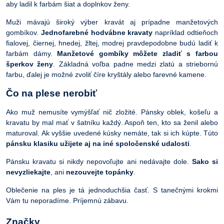
aby ladil k farbám šiat a doplnkov ženy.
Muži mávajú široký výber kravát aj prípadne manžetových
gombíkov.
Jednofarebné hodvábne kravaty
napríklad odtieňoch
fialovej, čiernej, hnedej, žltej, modrej pravdepodobne budú ladiť k
farbám dámy.
Manžetové gombíky môžete zladiť s farbou
šperkov ženy
. Základná voľba padne medzi zlatú a striebornú
farbu, ďalej je možné zvoliť číre kryštály alebo farevné kamene.
Čo na plese nerobiť
Ako muž nemusíte vymýšľať nič zložité. Pánsky oblek, košeľu a
kravatu by mal mať v šatníku každý. Aspoň ten, kto sa ženil alebo
maturoval. Ak vyššie uvedené kúsky nemáte, tak si ich kúpte. Túto
pánsku klasiku užijete aj na iné spoločenské udalosti
.
Pánsku kravatu si nikdy nepovoľujte ani nedávajte dole.
Sako si
nevyzliekajte
, ani
nezouvejte topánky
.
Oblečenie na ples je tá jednoduchšia časť. S tanečnými krokmi
Vám tu neporadíme. Príjemnú zábavu.
Značky