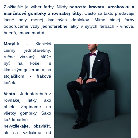
Zložitejšie je výber farby. Nikdy
nenoste kravatu, vreckovku a
manžetové gombíky z rovnakej látky
. Často sa takto predávajú
lacné sety menej kvalitných doplnkov. Mimo bielej farby
odporúčame vždy jednofarebné látky v sýtych farbách - vínová,
hnedá, tmavo modrá.
Motýlik
- Klasický
čierny jednofarebný,
ručne viazaný. Môže
byť na košeli s
klasickým golierom aj so
stojačikom - fraková
košeľa.
Vesta
- Jednofarebná z
rovnakej látky ako
oblek. Zapíname na
všetky gombíky. Sako
každopádne
nevyzliekajte, obzvlášť,
ak sa vzdialime od